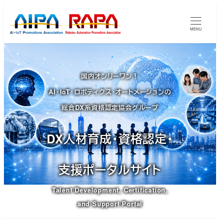
メ
イ
MENU
ン
コ
ン
国内オンリーワン！
テ
AI・IoT・ロボティクス・オートメーションの
ン
ツ
総合DX系資格認定協会グループ
へ
移
DX人材育成・資格認定・
動
支援ポータルサイト
Talent Development, Certification,
and Support Portal