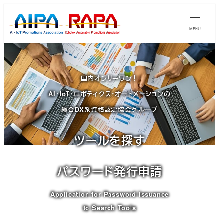
メ
イ
MENU
ン
コ
ン
テ
国内オンリーワン！
ン
AI・IoT・ロボティクス・オートメーションの
ツ
総合DX系資格認定協会グループ
へ
移
ツールを探す
動
パスワード発行申請
Application for Password Issuance
to Search Tools