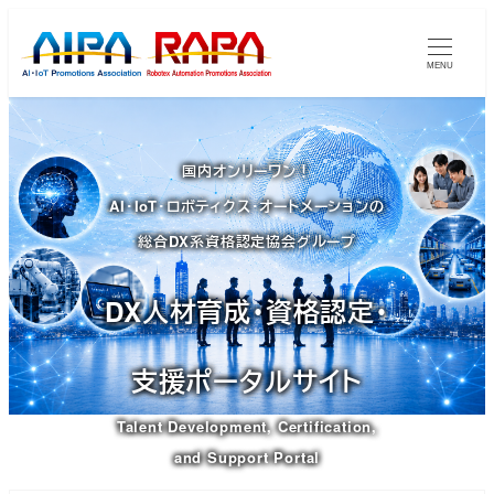
メ
イ
MENU
ン
コ
ン
国内オンリーワン！
テ
AI・IoT・ロボティクス・オートメーションの
ン
ツ
総合DX系資格認定協会グループ
へ
移
DX人材育成・資格認定・
動
支援ポータルサイト
Talent Development, Certification,
and Support Portal