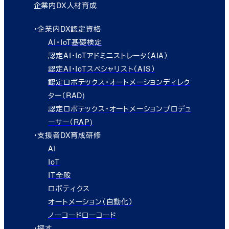
企業内DX人材育成
・企業内DX認定資格
AI・IoT基礎検定
認定AI・IoTアドミニストレータ（AIA）
認定AI・IoTスペシャリスト（AIS）
認定ロボテックス・オートメーションディレク
ター（RAD)
認定ロボテックス・オートメーションプロデュ
ーサー（RAP)
・支援者DX育成研修
AI
IoT
IT全般
ロボティクス
オートメーション（自動化）
ノーコードローコード
・探す