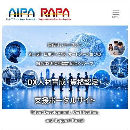
メ
イ
MENU
ン
コ
ン
国内オンリーワン！
テ
AI・IoT・ロボティクス・オートメーションの
ン
ツ
総合DX系資格認定協会グループ
へ
移
DX人材育成・資格認定・
動
支援ポータルサイト
Talent Development, Certification,
and Support Portal