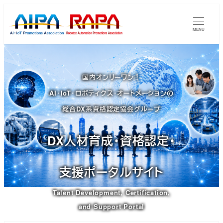
メ
イ
MENU
ン
コ
ン
国内オンリーワン！
テ
AI・IoT・ロボティクス・オートメーションの
ン
ツ
総合DX系資格認定協会グループ
へ
移
DX人材育成・資格認定・
動
支援ポータルサイト
Talent Development, Certification,
and Support Portal