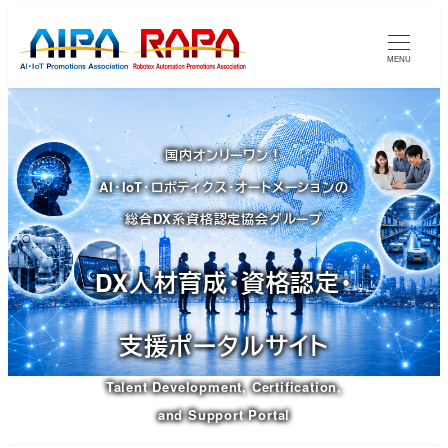
メ
イ
MENU
ン
コ
ン
国内オンリーワン！
テ
AI・IoT・ロボティクス・オートメーションの
ン
ツ
総合DX系資格認定協会グループ
へ
移
DX人材育成・資格認定・
動
支援ポータルサイト
Talent Development, Certification,
and Support Portal