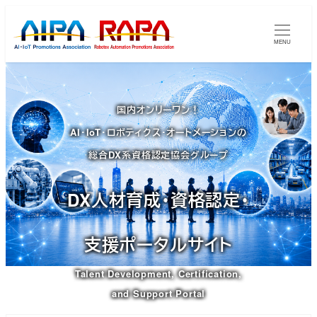
メ
イ
MENU
ン
コ
ン
国内オンリーワン！
テ
AI・IoT・ロボティクス・オートメーションの
ン
ツ
総合DX系資格認定協会グループ
へ
移
DX人材育成・資格認定・
動
支援ポータルサイト
Talent Development, Certification,
and Support Portal