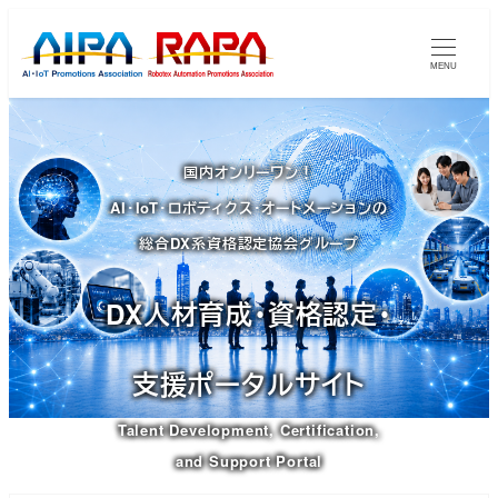
メ
イ
MENU
ン
コ
ン
国内オンリーワン！
テ
AI・IoT・ロボティクス・オートメーションの
ン
ツ
総合DX系資格認定協会グループ
へ
移
DX人材育成・資格認定・
動
支援ポータルサイト
Talent Development, Certification,
and Support Portal