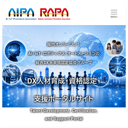
メ
イ
MENU
ン
コ
ン
国内オンリーワン！
テ
AI・IoT・ロボティクス・オートメーションの
ン
ツ
総合DX系資格認定協会グループ
へ
移
DX人材育成・資格認定・
動
支援ポータルサイト
Talent Development, Certification,
and Support Portal