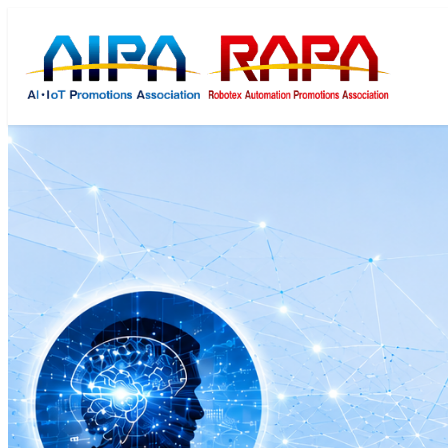
メ
イ
ン
コ
ン
テ
ン
ツ
へ
移
動