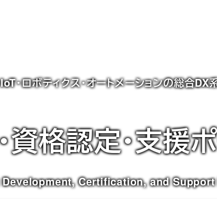
・IoT・ロボティクス・オートメーションの総合D
・資格認定・支援
 Development, Certification, and Support