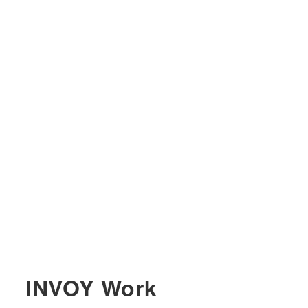
INVOY Work