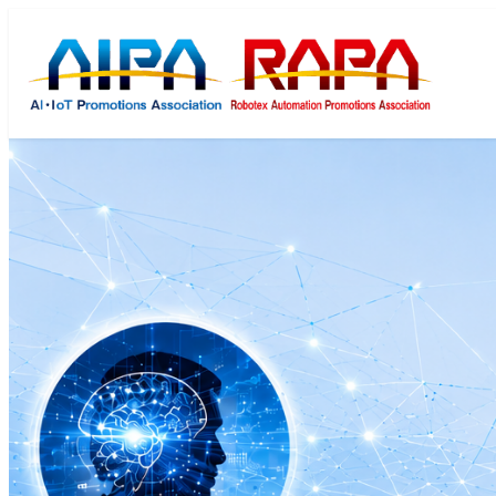
メ
イ
ン
コ
ン
テ
ン
ツ
へ
移
動