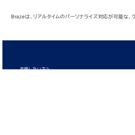
Brazeは、リアルタイムのパーソナライズ対応が可能な
支援したい方へ
支援者側DX人材育成
・支援者DX認定資格
AI・IoT基礎検定（AIFT）
認定AI・IoTコンサルタント（AIC）
認定ロボテックス・オートメーションディレクター（RAD)
認定ロボテックス・オートメーションプロデューサー（RA
・支援者DX育成研修