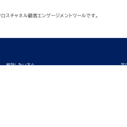
、クロスチャネル顧客エンゲージメントツールです。
相談したい方へ
学
DXに関する相談をしたい
企
・
AI・IoT化に関するDX専門家に相談する
・
・
ロボテックス・オートメーション化に関するDX専門家に相談す
る
・探す
P)
IoTツールを探す
AIツールを探す