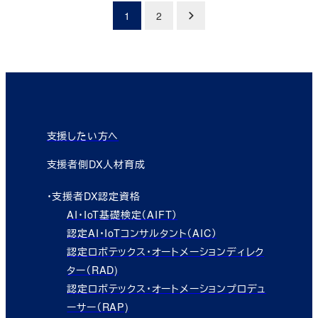
投
1
2
稿
の
ペ
ー
支援したい方へ
ジ
支援者側DX人材育成
送
・支援者DX認定資格
り
AI・IoT基礎検定（AIFT）
認定AI・IoTコンサルタント（AIC）
認定ロボテックス・オートメーションディレク
ター（RAD)
認定ロボテックス・オートメーションプロデュ
ーサー（RAP)