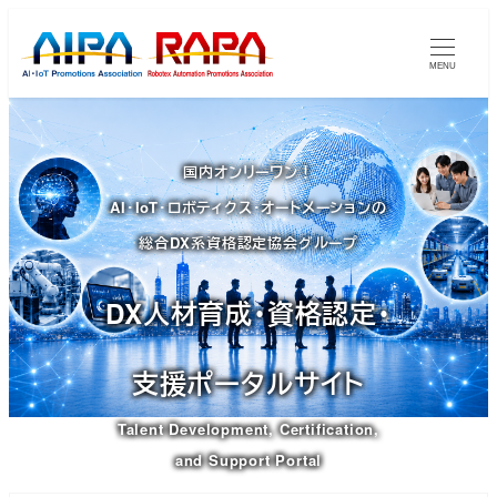
メ
イ
MENU
ン
コ
ン
国内オンリーワン！
テ
AI・IoT・ロボティクス・オートメーションの
ン
ツ
総合DX系資格認定協会グループ
へ
移
DX人材育成・資格認定・
動
支援ポータルサイト
Talent Development, Certification,
and Support Portal