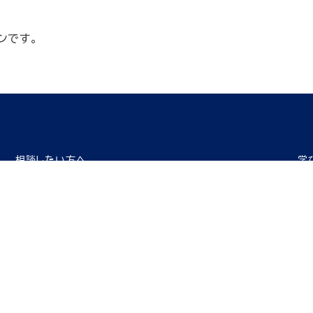
ンです。
相談したい方へ
学
DXに関する相談をしたい
企
・
AI・IoT化に関するDX専門家に相談する
・
・
ロボテックス・オートメーション化に関するDX専門家に相談す
る
・探す
P)
IoTツールを探す
AIツールを探す