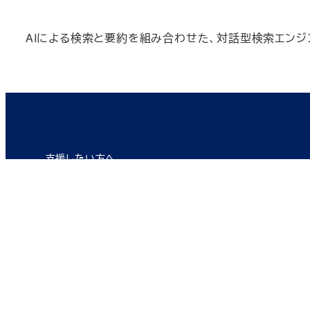
AIによる検索と要約を組み合わせた、対話型検索エンジ
支援したい方へ
支援者側DX人材育成
・支援者DX認定資格
AI・IoT基礎検定（AIFT）
認定AI・IoTコンサルタント（AIC）
認定ロボテックス・オートメーションディレクター（RAD)
認定ロボテックス・オートメーションプロデューサー（RA
・支援者DX育成研修