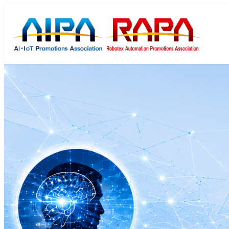
メ
イ
ン
コ
ン
テ
ン
ツ
へ
移
動