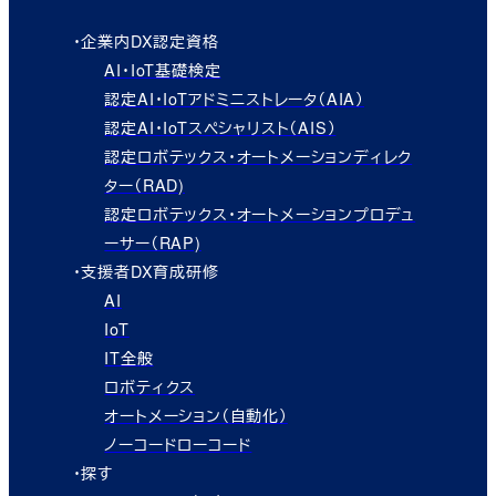
・企業内DX認定資格
AI・IoT基礎検定
認定AI・IoTアドミニストレータ（AIA）
認定AI・IoTスペシャリスト（AIS）
認定ロボテックス・オートメーションディレク
ター（RAD)
認定ロボテックス・オートメーションプロデュ
ーサー（RAP)
・支援者DX育成研修
AI
IoT
IT全般
ロボティクス
オートメーション（自動化）
ノーコードローコード
・探す