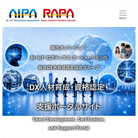
メ
イ
MENU
ン
コ
ン
国内オンリーワン！
テ
AI・IoT・ロボティクス・オートメーションの
ン
ツ
総合DX系資格認定協会グループ
へ
移
DX人材育成・資格認定・
動
支援ポータルサイト
Talent Development, Certification,
and Support Portal