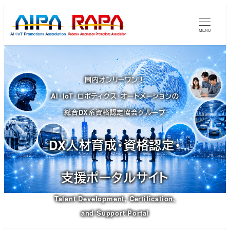
メ
イ
MENU
ン
コ
ン
国内オンリーワン！
テ
AI・IoT・ロボティクス・オートメーションの
ン
ツ
総合DX系資格認定協会グループ
へ
移
DX人材育成・資格認定・
動
支援ポータルサイト
Talent Development, Certification,
and Support Portal