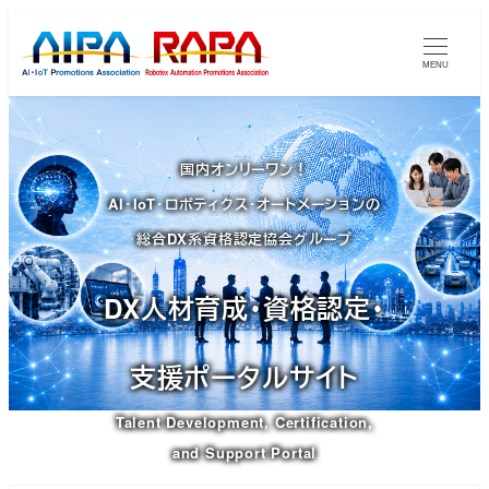
メ
イ
MENU
ン
コ
ン
国内オンリーワン！
テ
AI・IoT・ロボティクス・オートメーションの
ン
ツ
総合DX系資格認定協会グループ
へ
移
DX人材育成・資格認定・
動
支援ポータルサイト
Talent Development, Certification,
and Support Portal