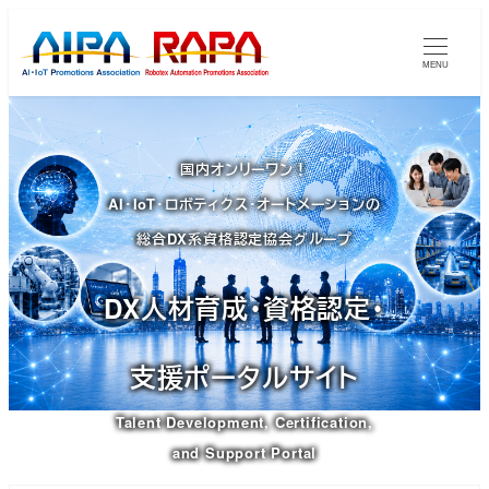
メ
イ
MENU
ン
コ
ン
国内オンリーワン！
テ
AI・IoT・ロボティクス・オートメーションの
ン
ツ
総合DX系資格認定協会グループ
へ
移
DX人材育成・資格認定・
動
支援ポータルサイト
Talent Development, Certification,
and Support Portal