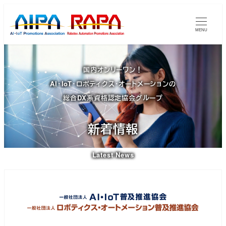
メ
イ
MENU
ン
コ
ン
国内オンリーワン！
テ
AI・IoT・ロボティクス・オートメーションの
ン
総合DX系資格認定協会グループ
ツ
へ
新着情報
移
動
Latest News