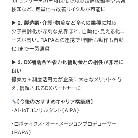
IoTセンサー＋AI＋可視化で対応設備稼働率や異常
検知など、定量化→改善サイクルが可能に
▶ 2. 製造業・介護・物流など多くの業種に対応
少子高齢化が深刻な業界ほど、自動化・見える化ニ
ーズが高い。RAPAとの連携で「判断も動作も自動
化」まで一気通貫
▶ 3. DX補助金や省力化補助金との相性が非常に
良い
提案力＋制度活用力が企業に大きなメリットを与
え、信頼されるDXパートナーに
【今後のおすすめキャリア構築順】
・AI・IoTコンサルタント（AIPA）
・ロボティクス・オートメーションプロデューサー
（RAPA）